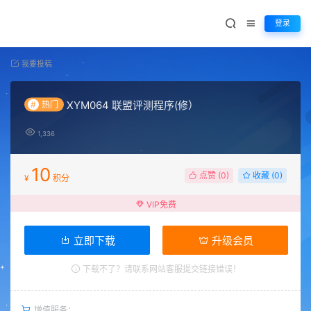
登录
我要投稿
XYM064 联盟评测程序(修）
#
热门
1,336
10
点赞 (
0
)
收藏 (0)
¥
积分
VIP免费
立即下载
升级会员
下载不了？请联系网站客服提交链接错误！
增值服务：