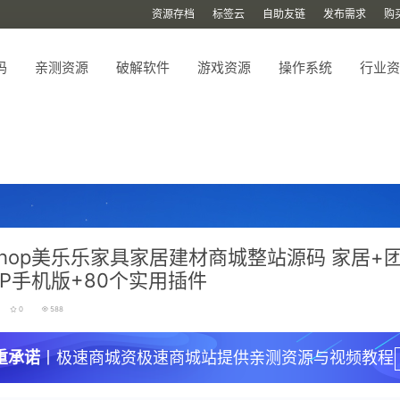
资源存档
标签云
自助友链
发布需求
购
码
亲测资源
破解软件
游戏资源
操作系统
行业资
shop美乐乐家具家居建材商城整站源码 家居+
AP手机版+80个实用插件
0
588
重承诺
丨极速商城资极速商城站提供亲测资源与视频教程