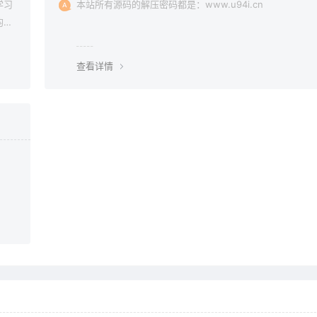
学习
本站所有源码的解压密码都是：www.u94i.cn
均由
查看详情