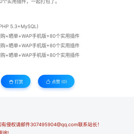
80个实用插件，一起打包了。
 5.3+MySQL)
打赏
点赞 (
0
)
侵权请邮件307495904@qq.com联系站长！
用途!