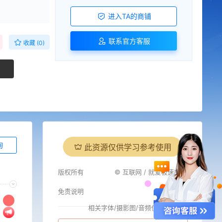
进入TA的商铺
联系官方客服
收藏 (0)
询
此资源仅供学习参考使用
版权所有
© 互联网 / 就爱极速商城
免责说明
相关字体/摄影图/音频仅供参考
i