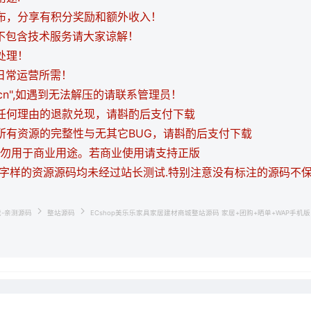
发布，分享有积分奖励和额外收入！
都不包含技术服务请大家谅解！
处理！
日常运营所需！
i.cn",如遇到无法解压的请联系管理员！
持任何理由的退款兑现，请斟酌后支付下载
证所有资源的完整性与无其它BUG，请斟酌后支付下载
，请勿用于商业用途。若商业使用请支持正版
等字样的资源源码均未经过站长测试.特别注意没有标注的源码不
载-亲测源码
整站源码
ECshop美乐乐家具家居建材商城整站源码 家居+团购+晒单+WAP手机版