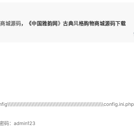
商城源码
，《中国雅韵网
》
古典
风
格购物商城源码下载
onfig\\\\\\\\\\\\\\\\\\\\\\\\\\\\\\\\\\\\\\\\\\\\\\\\\\\\\\\\\\\\\\\\config.ini.php
 密码：admin123