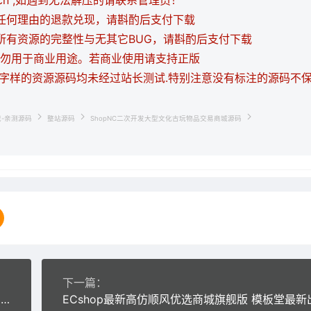
i.cn",如遇到无法解压的请联系管理员！
持任何理由的退款兑现，请斟酌后支付下载
证所有资源的完整性与无其它BUG，请斟酌后支付下载
，请勿用于商业用途。若商业使用请支持正版
等字样的资源源码均未经过站长测试.特别注意没有标注的源码不
载-亲测源码
整站源码
ShopNC二次开发大型文化古玩物品交易商城源码
下一篇：
ECshop美乐乐家具家居建材商城整站源码 家居+团购+晒单+WAP手机版+80个实用插件