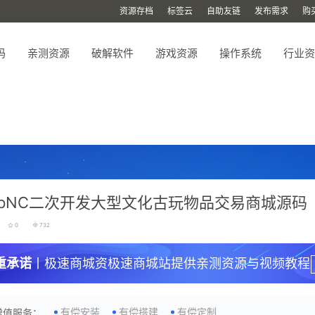
资源存档
标签云
自助友链
发布需求
购
码
亲测资源
破解软件
游戏资源
操作系统
行业资
opNC二次开发大型文化古玩物品交易商城源码
0
732
重承诺
丨极速商城资极速商城站提供亲测资源与视频教程
有偿安装
有偿搭建
有偿定制
增值服务：