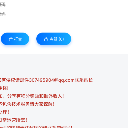
打赏
点赞 (
0
)
侵权请邮件307495904@qq.com联系站长！
用途!
发布，分享有积分奖励和额外收入！
都不包含技术服务请大家谅解！
处理！
日常运营所需！