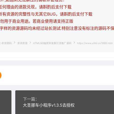
持任何理由的退款兑现，请斟酌后支付下载
证所有资源的完整性与无其它BUG，请斟酌后支付下载
，请勿用于商业用途。若商业使用请支持正版
等字样的资源源码均未经过站长测试.特别注意没有标注的源码不
载-亲测源码
亲测资源
HTMLQQ抽奖转发群引流推广源码
https://www.u94i.cn/1888.html
下一篇：
大圣挪车小程序v1.3.5去授权