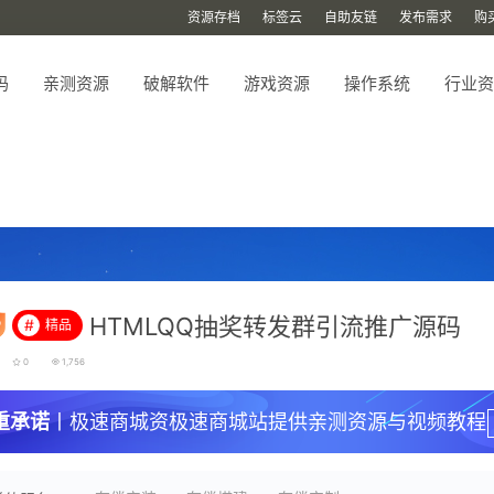
资源存档
标签云
自助友链
发布需求
购
码
亲测资源
破解软件
游戏资源
操作系统
行业资
HTMLQQ抽奖转发群引流推广源码
#
精品
0
1,756
重承诺
丨极速商城资极速商城站提供亲测资源与视频教程