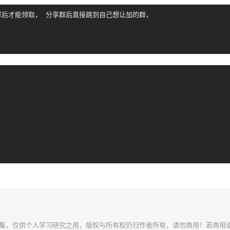
群后才能领取， 分享群后直接跳到自己想让加的群，

联网收集，仅供个人学习研究之用，版权与所有权仍归作者所有，请勿商用！若商用