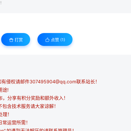
！
打赏
点赞 (
1
)
侵权请邮件307495904@qq.com联系站长！
用途!
发布，分享有积分奖励和额外收入！
都不包含技术服务请大家谅解！
处理！
日常运营所需！
i.cn",如遇到无法解压的请联系管理员！