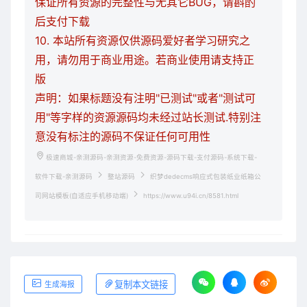
保证所有资源的完整性与无其它BUG，请斟酌
后支付下载
10. 本站所有资源仅供源码爱好者学习研究之
用，请勿用于商业用途。若商业使用请支持正
版
声明：如果标题没有注明"已测试"或者"测试可
用"等字样的资源源码均未经过站长测试.特别注
意没有标注的源码不保证任何可用性
极速商城-亲测源码-亲测资源-免费资源-源码下载-支付源码-系统下载-
软件下载-亲测源码
整站源码
织梦dedecms响应式包装纸业纸箱公
司网站模板(自适应手机移动端)
https://www.u94i.cn/8581.html
复制本文链接
生成海报