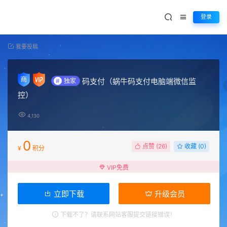
登录
我要投稿
码支付（蜗牛码支付电脑端微信监
#
独家
控）
4,130
0
点赞 (
26
)
收藏 (0)
¥
积分
VIP免费
立即下载
升级会员
下载不了？请联系网站客服提交链接错误！