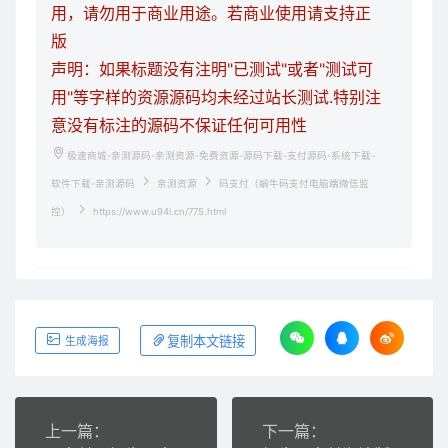
用，请勿用于商业用途。若商业使用请支持正
版
声明：如果标题没有注明"已测试"或者"测试可
用"等字样的资源源码均未经过站长测试.特别注
意没有标注的源码不保证任何可用性
极速商城-亲测源码-亲测资源-免费资源-源码下载-支付源码-系统下载-
软件下载-亲测源码
亲测资源
码支付（蜗牛码支付电脑端微信监
控）
https://www.u94i.cn/775.html
复制本文链接
生成海报
上一篇：
下一篇：