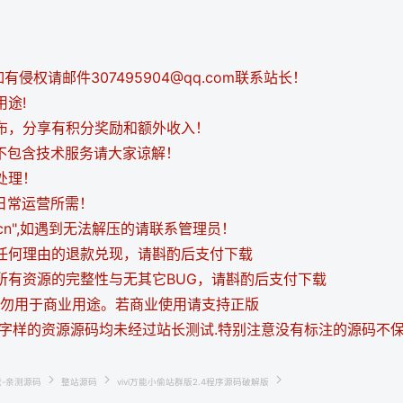
侵权请邮件307495904@qq.com联系站长！
用途!
发布，分享有积分奖励和额外收入！
都不包含技术服务请大家谅解！
处理！
日常运营所需！
i.cn",如遇到无法解压的请联系管理员！
持任何理由的退款兑现，请斟酌后支付下载
证所有资源的完整性与无其它BUG，请斟酌后支付下载
，请勿用于商业用途。若商业使用请支持正版
等字样的资源源码均未经过站长测试.特别注意没有标注的源码不
载-亲测源码
整站源码
vivi万能小偷站群版2.4程序源码破解版