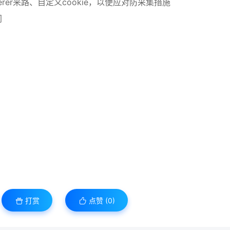
referer来路、自定义cookie，以便应对防采集措施
同
打赏
点赞 (
0
)