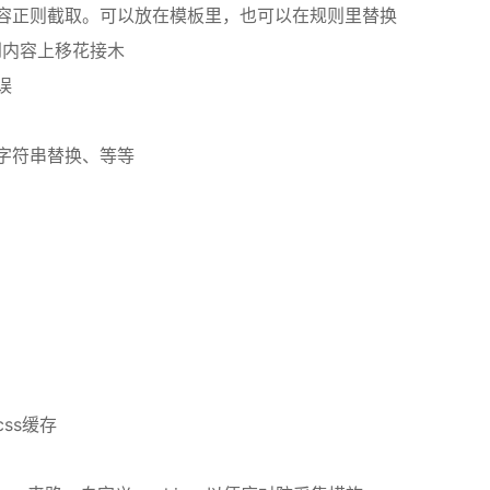
内容正则截取。可以放在模板里，也可以在规则里替换
到内容上移花接木
误
字符串替换、等等
ss缓存