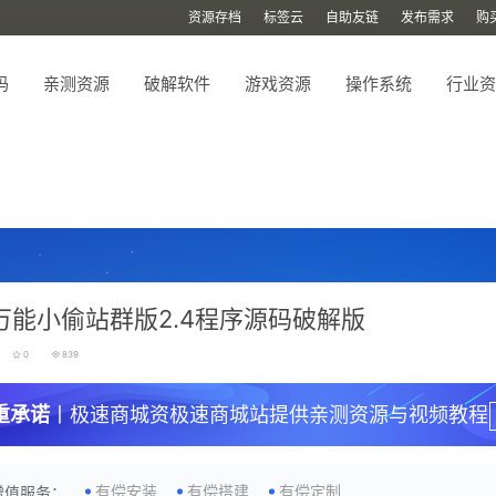
资源存档
标签云
自助友链
发布需求
购
码
亲测资源
破解软件
游戏资源
操作系统
行业资
vi万能小偷站群版2.4程序源码破解版
0
839
重承诺
丨极速商城资极速商城站提供亲测资源与视频教程
有偿安装
有偿搭建
有偿定制
增值服务：