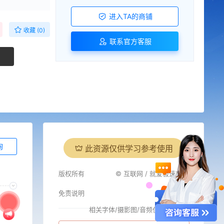
进入TA的商铺
收藏 (0)
联系官方客服
询
此资源仅供学习参考使用
版权所有
© 互联网 / 就爱极速商城
免责说明
相关字体/摄影图/音频仅供参考
i