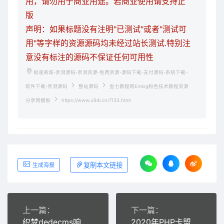
用，请勿用于商业用途。若商业使用请支持正
版
声明：如果标题没有注明"已测试"或者"测试可
用"等字样的资源源码均未经过站长测试.特别注
意没有标注的源码不保证任何可用性
极速商城-亲测源码-亲测资源-免费资源-源码下载-支付源码-系统下载-
软件下载-亲测源码
整站源码
鱼七教程网Emlog粉色技术教程资源
分享网模板
https://www.u94i.cn/7133.html
复制本文链接
生成海报
上一篇：
下一篇：
织梦dedecms响应式蓝色通用机械设备仪器公司网站模板(自适应手机移动端)
2020年PHP卡盟源码开源响应式蓝色模板