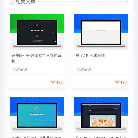
相关文章
完美版带后台简易个人导航系
星宇API图床系统
统
亲测资源
亲测资源
128
128