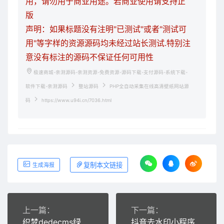
用，请勿用于商业用途。若商业使用请支持正
版
声明：如果标题没有注明"已测试"或者"测试可
用"等字样的资源源码均未经过站长测试.特别注
意没有标注的源码不保证任何可用性
极速商城-亲测源码-亲测资源-免费资源-源码下载-支付源码-系统下载-
软件下载-亲测源码
整站源码
PHP全自动采集在线高清壁纸网站源
码
https://www.u94i.cn/7036.html
复制本文链接
生成海报
上一篇：
下一篇：
织梦dedecms绿色景观绿植苗木农业种植企业网站模板(带手机移动端)
抖音去水印小程序源码独立版无后台