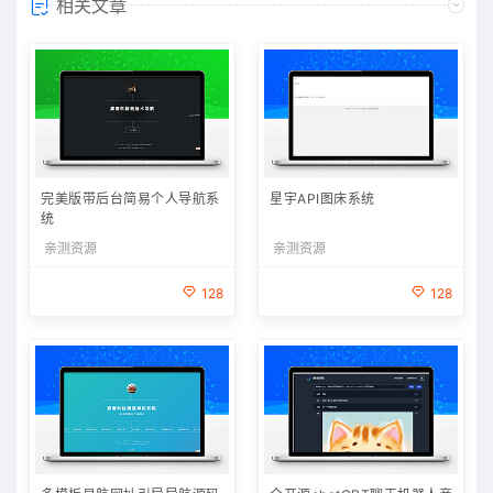
相关文章
完美版带后台简易个人导航系
星宇API图床系统
统
亲测资源
亲测资源
128
128