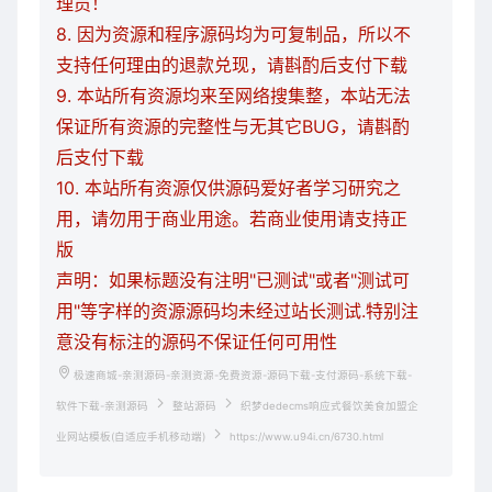
理员！
8. 因为资源和程序源码均为可复制品，所以不
支持任何理由的退款兑现，请斟酌后支付下载
9. 本站所有资源均来至网络搜集整，本站无法
保证所有资源的完整性与无其它BUG，请斟酌
后支付下载
10. 本站所有资源仅供源码爱好者学习研究之
用，请勿用于商业用途。若商业使用请支持正
版
声明：如果标题没有注明"已测试"或者"测试可
用"等字样的资源源码均未经过站长测试.特别注
意没有标注的源码不保证任何可用性
极速商城-亲测源码-亲测资源-免费资源-源码下载-支付源码-系统下载-
软件下载-亲测源码
整站源码
织梦dedecms响应式餐饮美食加盟企
业网站模板(自适应手机移动端)
https://www.u94i.cn/6730.html