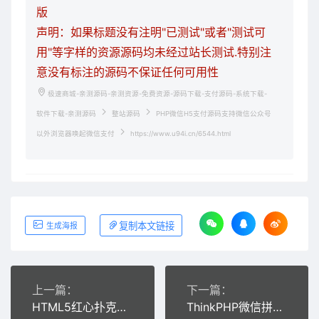
版
声明：如果标题没有注明"已测试"或者"测试可
用"等字样的资源源码均未经过站长测试.特别注
意没有标注的源码不保证任何可用性
极速商城-亲测源码-亲测资源-免费资源-源码下载-支付源码-系统下载-
软件下载-亲测源码
整站源码
PHP微信H5支付源码支持微信公众号
以外浏览器唤起微信支付
https://www.u94i.cn/6544.html
复制本文链接
生成海报
上一篇：
下一篇：
HTML5红心扑克牌游戏源码下载
ThinkPHP微信拼车源码完整无错运营版微信支付(附安装教程)