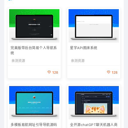
完美版带后台简易个人导航系
星宇API图床系统
统
亲测资源
亲测资源
128
128
多模板易航网址引导导航源码
全开源chatGPT聊天机器人商