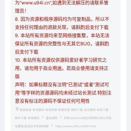
为"www.u94i.cn",如遇到无法解压的请联系管
理员！
8. 因为资源和程序源码均为可复制品，所以不
支持任何理由的退款兑现，请斟酌后支付下载
9. 本站所有资源均来至网络搜集整，本站无法
保证所有资源的完整性与无其它BUG，请斟酌
后支付下载
10. 本站所有资源仅供源码爱好者学习研究之
用，请勿用于商业用途。若商业使用请支持正
版
声明：如果标题没有注明"已测试"或者"测试可
用"等字样的资源源码均未经过站长测试.特别注
意没有标注的源码不保证任何可用性
极速商城-亲测源码-亲测资源-免费资源-源码下载-支付源码-系统下载-
软件下载-亲测源码
整站源码
织梦dedecms响应式照明灯饰公司网
站模板(自适应手机移动端)
https://www.u94i.cn/6401.html