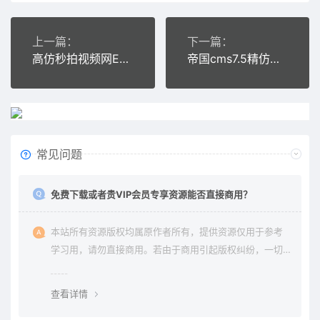
上一篇：
下一篇：
高仿秒拍视频网EMLOG主题模板
帝国cms7.5精仿土豪漫画网站源码PC+WAP+带采集
常见问题
免费下载或者贵VIP会员专享资源能否直接商用？
本站所有资源版权均属原作者所有，提供资源仅用于参考
学习用，请勿直接商用。若由于商用引起版权纠纷，一切
责任均由使用者承担。更多说明请参考 《免责声明》。
查看详情