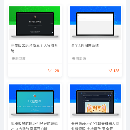
完美版带后台简易个人导航系
星宇API图床系统
统
亲测资源
亲测资源
128
128
多模板易航网址引导导航源码
全开源chatGPT聊天机器人商
v1.9 去除弹窗等开心版
业版源码 支持魔改 完全开放