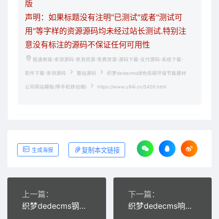
版
声明：如果标题没有注明"已测试"或者"测试可
用"等字样的资源源码均未经过站长测试.特别注
意没有标注的源码不保证任何可用性
极速商城-亲测源码-亲测资源-免费资源-源码下载-支付源码-系统下载-
软件下载-亲测源码
整站源码
织梦dedecms绿色低碳环保节能建材
公司网站模板(带手机移动端)
https://www.u94i.cn/5426.html
复制本文链接
生成海报
上一篇：
下一篇：
织梦dedecms钢管工程贸易公司网站模板(带手机移动端)
织梦dedecms响应式黄金金器珠宝首饰公司网站模板(自适应手机移动端)