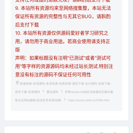
9. 本站所有资源均来至网络搜集整，本站无法
保证所有资源的完整性与无其它BUG，请斟酌
后支付下载
10. 本站所有资源仅供源码爱好者学习研究之
用，请勿用于商业用途。若商业使用请支持正
版
声明：如果标题没有注明"已测试"或者"测试可
用"等字样的资源源码均未经过站长测试.特别注
意没有标注的源码不保证任何可用性
极速商城-亲测源码-亲测资源-免费资源-源码下载-支付源码-系统下载-
软件下载-亲测源码
整站源码
织梦dedecms响应式高端纪实婚纱摄
影企业网站模板(自适应手机移动端)
https://www.u94i.cn/5196.html