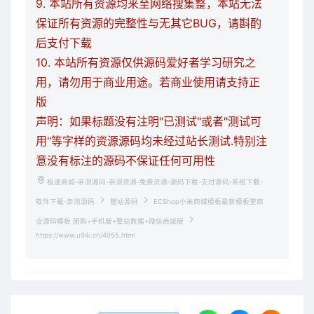
9. 本站所有资源均来至网络搜集整，本站无法
保证所有资源的完整性与无其它BUG，请斟酌
后支付下载
10. 本站所有资源仅供源码爱好者学习研究之
用，请勿用于商业用途。若商业使用请支持正
版
声明：如果标题没有注明"已测试"或者"测试可
用"等字样的资源源码均未经过站长测试.特别注
意没有标注的源码不保证任何可用性
极速商城-亲测源码-亲测资源-免费资源-源码下载-支付源码-系统下载-
软件下载-亲测源码
整站源码
ECShop小米商城模板最新模板堂商
业源码模板 团购+手机版+整站数据+微信商城版
https://www.u94i.cn/4955.html