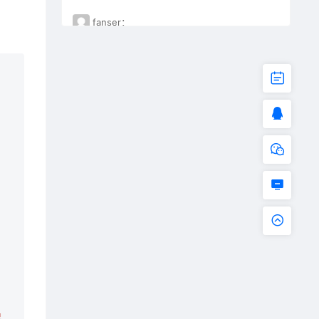
fanser：
不能下载了。已失效
保