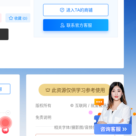
进入TA的商铺
收藏 (0)
联系官方客服
询
此资源仅供学习参考使用
版权所有
© 互联网 / 就爱极速商城
免责说明
相关字体/摄影图/音频仅供参考
i