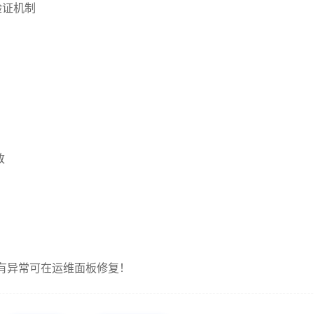
验证机制
致
若有异常可在运维面板修复！