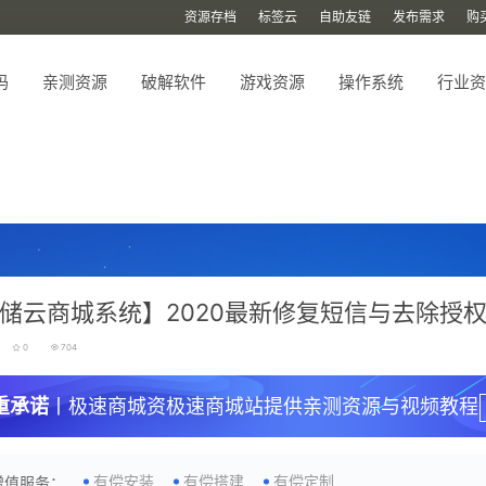
资源存档
标签云
自助友链
发布需求
购
码
亲测资源
破解软件
游戏资源
操作系统
行业资
储云商城系统】2020最新修复短信与去除授
0
704
重承诺
丨极速商城资极速商城站提供亲测资源与视频教程
有偿安装
有偿搭建
有偿定制
增值服务：