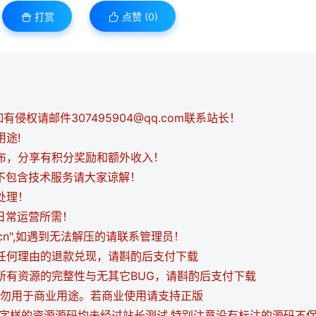
打赏
点赞 (
0
)
侵权请邮件307495904@qq.com联系站长！
用途!
发布，分享有积分奖励和额外收入！
都不包含技术服务请大家谅解！
处理！
日常运营所需！
i.cn",如遇到无法解压的请联系管理员！
持任何理由的退款兑现，请斟酌后支付下载
证所有资源的完整性与无其它BUG，请斟酌后支付下载
，请勿用于商业用途。若商业使用请支持正版
等字样的资源源码均未经过站长测试.特别注意没有标注的源码不