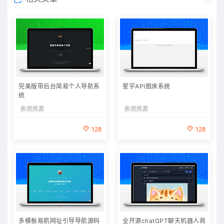
完美版带后台简易个人导航系
星宇API图床系统
统
亲测资源
亲测资源
128
128
多模板易航网址引导导航源码
全开源chatGPT聊天机器人商