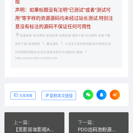
版
声明：如果标题没有注明"已测试"或者"测试可
用"等字样的资源源码均未经过站长测试.特别注
意没有标注的源码不保证任何可用性
极速商城-亲测源码-亲测资源-免费资源-源码下载-支付源码-系统下载-
软件下载-亲测源码
整站源码
九月支付宝包装网银/支付宝网关/支
付宝网银/网银支付/支付宝网关软件/PC端监控+教程
https://www.u94i.cn/4408.html
复制本文链接
生成海报
上一篇：
下一篇：
【觅影双端影视APP源码】2020三月新版原生双端影视APP源码Android+IOS完美运营[附带开发文档和教程]
PDD出码泡粉源码pdd通道出码拼多多渠道pdd支付安全稳定带教程