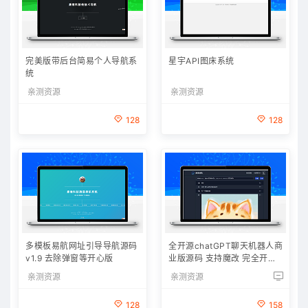
完美版带后台简易个人导航系
星宇API图床系统
统
亲测资源
亲测资源
128
128
多模板易航网址引导导航源码
全开源chatGPT聊天机器人商
v1.9 去除弹窗等开心版
业版源码 支持魔改 完全开放
源代码
亲测资源
亲测资源
128
158