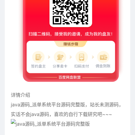
详情介绍
ja
v
a
源
码
_派单系统平台源码
完
整版，站长未测源码，
实话不会java源码，喜欢的自行下载研究吧~~~