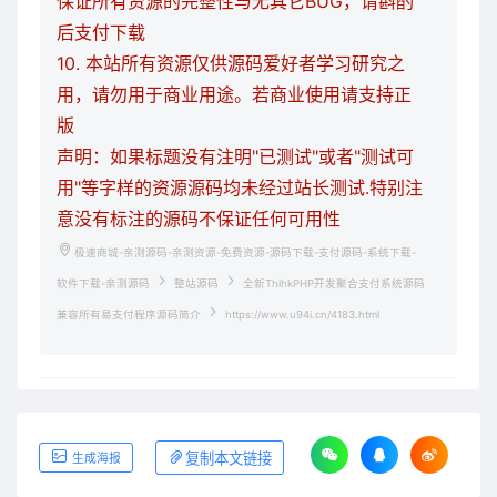
保证所有资源的完整性与无其它BUG，请斟酌
后支付下载
10. 本站所有资源仅供源码爱好者学习研究之
用，请勿用于商业用途。若商业使用请支持正
版
声明：如果标题没有注明"已测试"或者"测试可
用"等字样的资源源码均未经过站长测试.特别注
意没有标注的源码不保证任何可用性
极速商城-亲测源码-亲测资源-免费资源-源码下载-支付源码-系统下载-
软件下载-亲测源码
整站源码
全新ThihkPHP开发聚合支付系统源码
兼容所有易支付程序源码简介
https://www.u94i.cn/4183.html
复制本文链接
生成海报