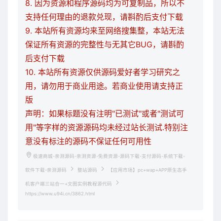
8. 因为资源和程序源码均为可复制品，所以不
支持任何理由的退款兑现，请斟酌后支付下载
9. 本站所有资源均来至网络搜集整，本站无法
保证所有资源的完整性与无其它BUG，请斟酌
后支付下载
10. 本站所有资源仅供源码爱好者学习研究之
用，请勿用于商业用途。若商业使用请支持正
版
声明：如果标题没有注明"已测试"或者"测试可
用"等字样的资源源码均未经过站长测试.特别注
意没有标注的源码不保证任何可用性
极速商城-亲测源码-亲测资源-免费资源-源码下载-支付源码-系统下载-
软件下载-亲测源码
整站源码
【应用市场】pc+wap+APP原生态手
机客户端三站合一+文图实例教程源代码
https://www.u94i.cn/3862.html