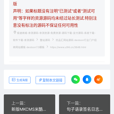
版
声明：如果标题没有注明"已测试"或者"测试可
用"等字样的资源源码均未经过站长测试.特别注
意没有标注的源码不保证任何可用性
极速商城-亲测源码-亲测资源-免费资源-源码下载-支付源码-系统下载-
软件下载-亲测源码
整站源码
优品汇网站源码 destoon行业门户招
商网站模板 destoon7.0模板
https://www.u94i.cn/3648.html
复制本文链接
生成海报
上一篇：
下一篇：
新版MKCMS米酷影视源码6.21+大淘客,影视CMS自动采集全网影视,手机App可对接微信
句子语录签名日志文章类网站源码+手机版 织梦dedecms内核