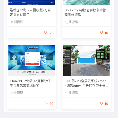
最新企业发卡去授权版-可自
java+mysql校园学校宿舍管
定义支付接口
理系统源码
亲测资源
企业源码
128
10
ThinkPHP火爆HZ复利分红
PHP仿720全景云系统krpan
平台源码带商城抽奖
o源码cdn七牛云转存带全景
拍摄教程制作软件
企业源码
企业源码
10
10