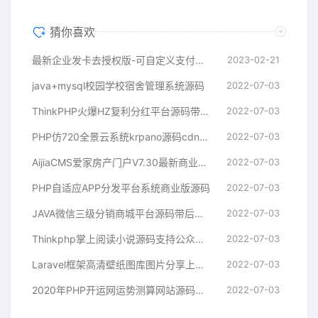
猜你喜欢
最新企业发卡去授权版-可自定义支付接口
2023-02-21
java+mysql校园学校宿舍管理系统源码
2022-07-03
ThinkPHP火爆HZ复利分红平台源码带商城抽奖
2022-07-03
PHP仿720全景云系统krpano源码cdn七牛云转存带全景拍摄教程制作软件
2022-07-03
AijiaCMS爱家房产门户V7.30最新商业修复版手机版+微信互动+楼盘分销+二手房系统+装修
2022-07-03
PHP自适应APP分发平台系统商业版源码
2022-07-03
JAVA微信三级分销商城平台源码带后台和完整数据库
2022-07-03
Thinkphp掌上阅读小说源码支持公众号、代理分站支付、APP打包
2022-07-03
Laravel框架高清壁纸图库图片分享上传下载网站源码
2022-07-03
2020年PHP开运网运势测算网站源码鼠年风水起名/八字算命/算财运姻缘/易经周易/占卜
2022-07-03