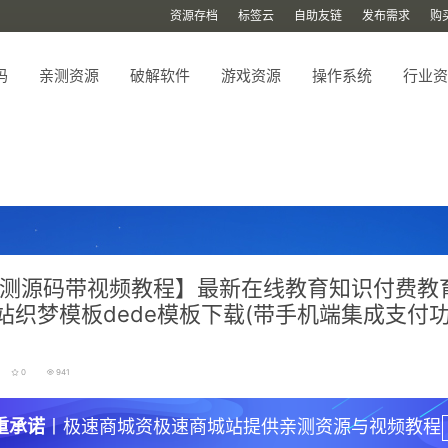
资源存档
标签云
自助友链
发布需求
购
码
亲测资源
破解软件
游戏资源
操作系统
行业资
测源码带视频教程】最新在线教育知识付费教
站织梦模板dede模板下载(带手机端集成支付功
0
941
重承诺
丨极速商城资极速商城站提供亲测资源与视频教程