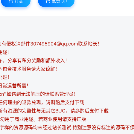
打赏
点赞 (
0
)
侵权请邮件307495904@qq.com联系站长！
用途!
发布，分享有积分奖励和额外收入！
都不包含技术服务请大家谅解！
处理！
日常运营所需！
i.cn",如遇到无法解压的请联系管理员！
持任何理由的退款兑现，请斟酌后支付下载
证所有资源的完整性与无其它BUG，请斟酌后支付下载
，请勿用于商业用途。若商业使用请支持正版
等字样的资源源码均未经过站长测试.特别注意没有标注的源码不