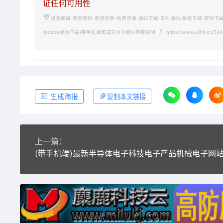
证任何可用性
极速商城-亲测源码-亲测资源-免费资源-源码下载-支付源码-系统下载-软件下
板dede模板下载(带手机端集成支付功能)+完整说明
https://www.u94i.cn/344
生成海报
复制本文链接
上一篇：