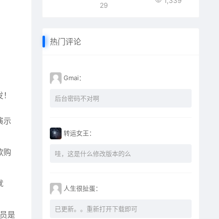
1,339
29
热门评论
Gmai：
，
发！
后台密码不对啊
演示
转运女王：
款购
哇，这是什么修改版本的么
就
人生很扯蛋：
已更新。。重新打开下载即可
会员是