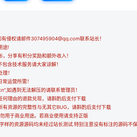
侵权请邮件307495904@qq.com联系站长！
用途!
发布，分享有积分奖励和额外收入！
都不包含技术服务请大家谅解！
处理！
日常运营所需！
i.cn",如遇到无法解压的请联系管理员！
持任何理由的退款兑现，请斟酌后支付下载
证所有资源的完整性与无其它BUG，请斟酌后支付下载
，请勿用于商业用途。若商业使用请支持正版
等字样的资源源码均未经过站长测试.特别注意没有标注的源码不