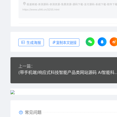
极速商城-亲测源码-亲测资源-免费资源-源码下载-支付源码-系统下载-软件下
https://www.u94i.cn/3255.html
生成海报
复制本文链接
上一篇：
(带手机端)响应式科技智能产品类网站源码 AI智能科技网
常见问题