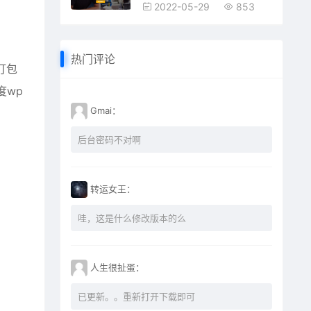
2022-05-29
853
热门评论
打包
度wp
Gmai：
后台密码不对啊
转运女王：
哇，这是什么修改版本的么
人生很扯蛋：
已更新。。重新打开下载即可