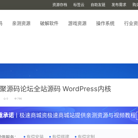
资源存档
标签云
自助友链
发布需求
购
码
亲测资源
破解软件
游戏资源
操作系统
行业资
聚源码论坛全站源码 WordPress内核
0
796
重承诺
丨极速商城资极速商城站提供亲测资源与视频教程
有偿安装
有偿搭建
有偿定制
增值服务：