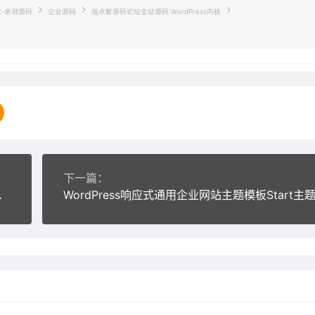
载-亲测源码
企业源码
指点聚源码论坛全站源码 WordPress内核
下一篇：
站织梦dede模板
WordPress响应式通用企业网站主题模板Start主