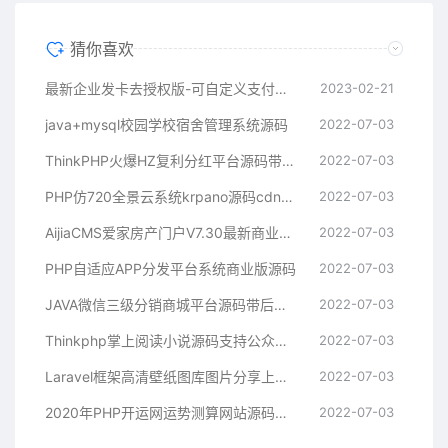
猜你喜欢
最新企业发卡去授权版-可自定义支付接口
2023-02-21
java+mysql校园学校宿舍管理系统源码
2022-07-03
ThinkPHP火爆HZ复利分红平台源码带商城抽奖
2022-07-03
PHP仿720全景云系统krpano源码cdn七牛云转存带全景拍摄教程制作软件
2022-07-03
AijiaCMS爱家房产门户V7.30最新商业修复版手机版+微信互动+楼盘分销+二手房系统+装修
2022-07-03
PHP自适应APP分发平台系统商业版源码
2022-07-03
JAVA微信三级分销商城平台源码带后台和完整数据库
2022-07-03
Thinkphp掌上阅读小说源码支持公众号、代理分站支付、APP打包
2022-07-03
Laravel框架高清壁纸图库图片分享上传下载网站源码
2022-07-03
2020年PHP开运网运势测算网站源码鼠年风水起名/八字算命/算财运姻缘/易经周易/占卜
2022-07-03