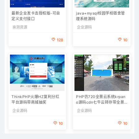
最新企业发卡去授权版-可自
java+mysql校园学校宿舍管
定义支付接口
理系统源码
亲测资源
企业源码
128
10
ThinkPHP火爆HZ复利分红
PHP仿720全景云系统krpan
平台源码带商城抽奖
o源码cdn七牛云转存带全景
拍摄教程制作软件
企业源码
企业源码
10
10