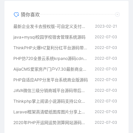
猜你喜欢
最新企业发卡去授权版-可自定义支付接口
2023-02-21
java+mysql校园学校宿舍管理系统源码
2022-07-03
ThinkPHP火爆HZ复利分红平台源码带商城抽奖
2022-07-03
PHP仿720全景云系统krpano源码cdn七牛云转存带全景拍摄教程制作软件
2022-07-03
AijiaCMS爱家房产门户V7.30最新商业修复版手机版+微信互动+楼盘分销+二手房系统+装修
2022-07-03
PHP自适应APP分发平台系统商业版源码
2022-07-03
JAVA微信三级分销商城平台源码带后台和完整数据库
2022-07-03
Thinkphp掌上阅读小说源码支持公众号、代理分站支付、APP打包
2022-07-03
Laravel框架高清壁纸图库图片分享上传下载网站源码
2022-07-03
2020年PHP开运网运势测算网站源码鼠年风水起名/八字算命/算财运姻缘/易经周易/占卜
2022-07-03