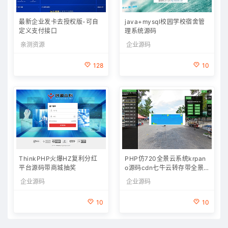
最新企业发卡去授权版-可自
java+mysql校园学校宿舍管
定义支付接口
理系统源码
亲测资源
企业源码
128
10
ThinkPHP火爆HZ复利分红
PHP仿720全景云系统krpan
平台源码带商城抽奖
o源码cdn七牛云转存带全景
拍摄教程制作软件
企业源码
企业源码
10
10