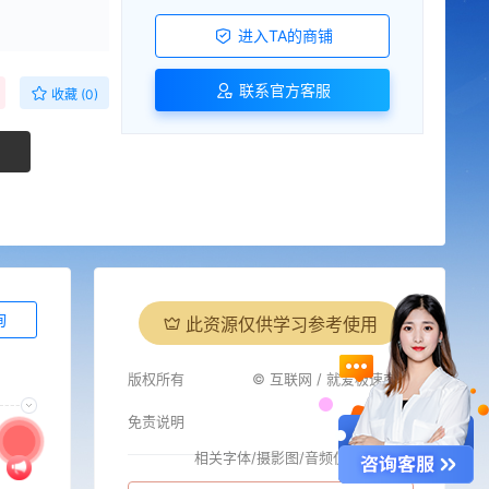
进入TA的商铺
联系官方客服
收藏 (0)
询
此资源仅供学习参考使用
版权所有
© 互联网 / 就爱极速商城
免责说明
相关字体/摄影图/音频仅供参考
i