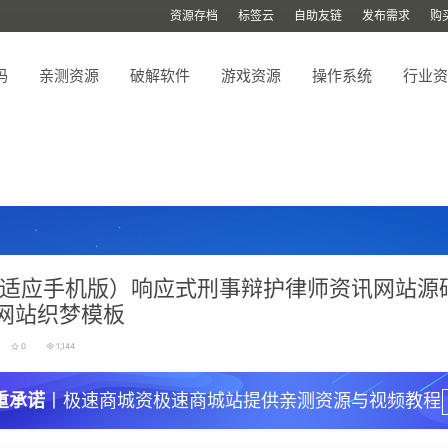
资源存档
标签云
自助友链
发布需求
购
码
亲测资源
破解软件
游戏资源
操作系统
行业资
适应手机版）响应式刑事辩护律师资讯网站源码
网站织梦模板
0
1,144
重承诺
丨极速商城资极速商城站提供亲测资源与视频教程