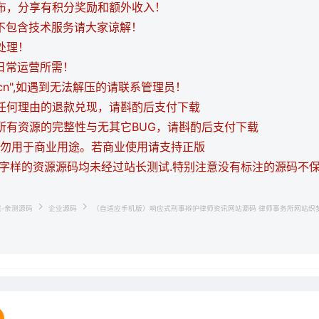
发布，分享有积分奖励和额外收入！
都不包含技术服务请大家谅解！
处理！
日常运营所需！
i.cn",如遇到无法解压的请联系管理员！
持任何理由的退款兑现，请斟酌后支付下载
证所有资源的完整性与无其它BUG，请斟酌后支付下载
，请勿用于商业用途。若商业使用请支持正版
等字样的资源源码均未经过站长测试.特别注意没有标注的源码不
载-亲测源码
企业源码
（自适应手机版）响应式刑事辩护律师资讯网站源码 律师事务所网站织