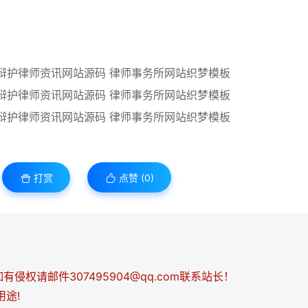
打赏
点赞 (
0
)
侵权请邮件307495904@qq.com联系站长！
用途!