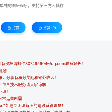
打赏
点赞 (
0
)
侵权请邮件307495904@qq.com联系站长！
用途!
发布，分享有积分奖励和额外收入！
都不包含技术服务请大家谅解！
处理！
日常运营所需！
i.cn",如遇到无法解压的请联系管理员！