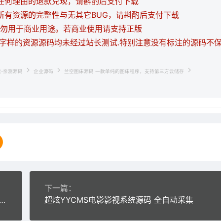
持任何理由的退款兑现，请斟酌后支付下载
证所有资源的完整性与无其它BUG，请斟酌后支付下载
，请勿用于商业用途。若商业使用请支持正版
等字样的资源源码均未经过站长测试.特别注意没有标注的源码不
载-亲测源码
企业源码
兰空图床源码 一款单纯的图床程序，支持第三方云储存
下一篇：
网手赚app下载手赚导航网站源码 织梦dedecms模板
超炫YYCMS电影影视系统源码 全自动采集