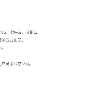
COS、七牛云、又拍云。
面响应式布局。
作。
用户剩余储存空间。