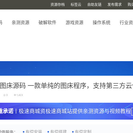
资源存档
标签云
自助友链
发布需求
购
码
亲测资源
破解软件
游戏资源
操作系统
行业资
图床源码 一款单纯的图床程序，支持第三方云
0
1,423
重承诺
丨极速商城资极速商城站提供亲测资源与视频教程
有偿安装
有偿搭建
有偿定制
增值服务：