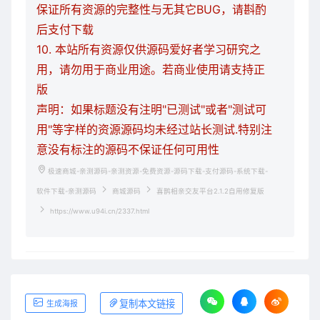
保证所有资源的完整性与无其它BUG，请斟酌
后支付下载
10. 本站所有资源仅供源码爱好者学习研究之
用，请勿用于商业用途。若商业使用请支持正
版
声明：如果标题没有注明"已测试"或者"测试可
用"等字样的资源源码均未经过站长测试.特别注
意没有标注的源码不保证任何可用性
极速商城-亲测源码-亲测资源-免费资源-源码下载-支付源码-系统下载-
软件下载-亲测源码
商城源码
喜鹊相亲交友平台2.1.2自用修复版
https://www.u94i.cn/2337.html
复制本文链接
生成海报