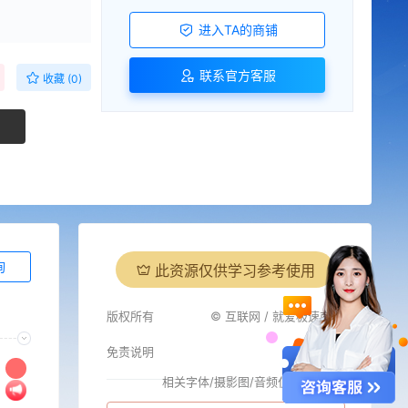
进入TA的商铺
联系官方客服
收藏 (0)
询
此资源仅供学习参考使用
版权所有
© 互联网 / 就爱极速商城
免责说明
相关字体/摄影图/音频仅供参考
i