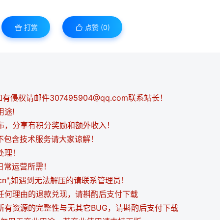
打赏
点赞 (
0
)
侵权请邮件307495904@qq.com联系站长！
用途!
发布，分享有积分奖励和额外收入！
都不包含技术服务请大家谅解！
处理！
日常运营所需！
i.cn",如遇到无法解压的请联系管理员！
持任何理由的退款兑现，请斟酌后支付下载
证所有资源的完整性与无其它BUG，请斟酌后支付下载