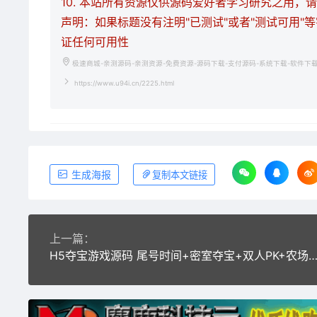
10. 本站所有资源仅供源码爱好者学习研究之用
声明：如果标题没有注明"已测试"或者"测试可用"
证任何可用性
极速商城-亲测源码-亲测资源-免费资源-源码下载-支付源码-系统下载-软件下
https://www.u94i.cn/2225.html
生成海报
复制本文链接
上一篇：
H5夺宝游戏源码 尾号时间+密室夺宝+双人PK+农场大赢家+幸运签到