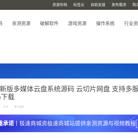
资源存档
标签云
自助友链
发布需求
购
码
亲测资源
破解软件
游戏资源
操作系统
行业资
P新版多媒体云盘系统源码 云切片网盘 支持多
码下载
0
1,283
重承诺
丨极速商城资极速商城站提供亲测资源与视频教程