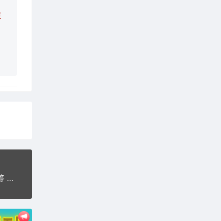
保
2019新升级区块链交易源码 带商城系统源码 带众筹 带积分兑换