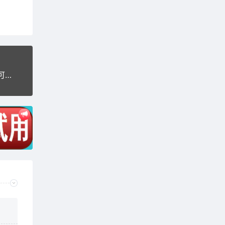
最新Thinkphp5晒单版微交易美金版无加密源码，可群控单控支持第三方支付