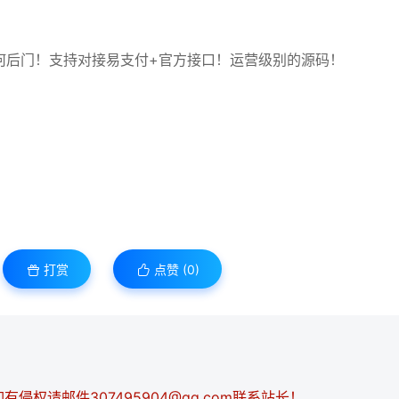
何后门！支持对接易支付+官方接口！运营级别的源码！
打赏
点赞 (
0
)
侵权请邮件307495904@qq.com联系站长！