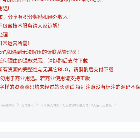
用途!
发布，分享有积分奖励和额外收入！
都不包含技术服务请大家谅解！
处理！
日常运营所需！
i.cn",如遇到无法解压的请联系管理员！
持任何理由的退款兑现，请斟酌后支付下载
证所有资源的完整性与无其它BUG，请斟酌后支付下载
，请勿用于商业用途。若商业使用请支持正版
等字样的资源源码均未经过站长测试.特别注意没有标注的源码不
载-亲测源码
支付源码
乐乐易支付第三方支付源码 易支付3.0无后门运营版