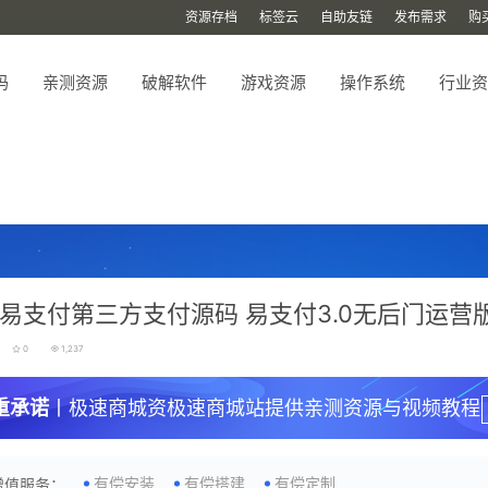
资源存档
标签云
自助友链
发布需求
购
码
亲测资源
破解软件
游戏资源
操作系统
行业资
易支付第三方支付源码 易支付3.0无后门运营
0
1,237
重承诺
丨极速商城资极速商城站提供亲测资源与视频教程
有偿安装
有偿搭建
有偿定制
增值服务：