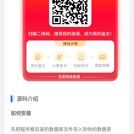
源码介绍
如何安装
先把程序根目录的数据库文件导入到你的数据表