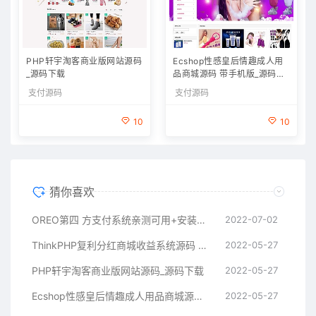
PHP轩宇淘客商业版网站源码
Ecshop性感皇后情趣成人用
_源码下载
品商城源码 带手机版_源码下
载
支付源码
支付源码
10
10
猜你喜欢
OREO第四 方支付系统亲测可用+安装教程
2022-07-02
ThinkPHP复利分红商城收益系统源码 WAP自适应手机版_源码下载
2022-05-27
PHP轩宇淘客商业版网站源码_源码下载
2022-05-27
Ecshop性感皇后情趣成人用品商城源码 带手机版_源码下载
2022-05-27