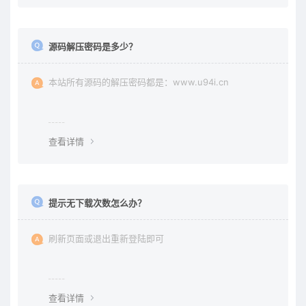
源码解压密码是多少？
本站所有源码的解压密码都是：www.u94i.cn
查看详情
提示无下载次数怎么办？
刷新页面或退出重新登陆即可
查看详情