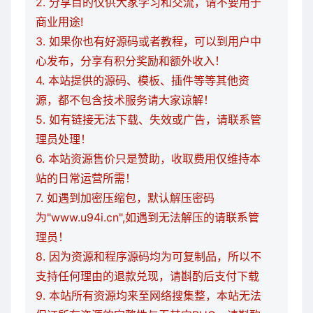
2. 分享目的仅供大家学习和交流，请不要用于
商业用途!
3. 如果你也有好源码或者教程，可以到用户中
心发布，分享有积分奖励和额外收入！
4. 本站提供的源码、模板、插件等等其他资
源，都不包含技术服务请大家谅解！
5. 如有链接无法下载、失效或广告，请联系管
理员处理！
6. 本站资源售价只是赞助，收取费用仅维持本
站的日常运营所需！
7. 如遇到加密压缩包，默认解压密码
为"www.u94i.cn",如遇到无法解压的请联系管
理员！
8. 因为资源和程序源码均为可复制品，所以不
支持任何理由的退款兑现，请斟酌后支付下载
9. 本站所有资源均来至网络搜集整，本站无法