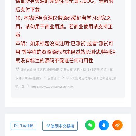
保证所有资源的完整性与无其它BUG，请斟酌
后支付下载
10. 本站所有资源仅供源码爱好者学习研究之
用，请勿用于商业用途。若商业使用请支持正
版
声明：如果标题没有注明"已测试"或者"测试可
用"等字样的资源源码均未经过站长测试.特别注
意没有标注的源码不保证任何可用性
极速商城-亲测源码-亲测资源-免费资源-源码下载-支付源码-系统下载-
软件下载-亲测源码
支付源码
PHP彩虹易支付源码最新全解密版_源
码下载
https://www.u94i.cn/2139.html
复制本文链接
生成海报