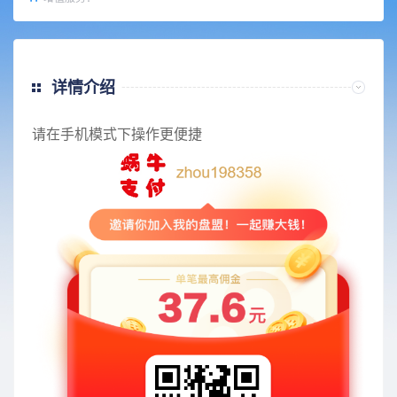
详情介绍
请在手机模式下操作更便捷