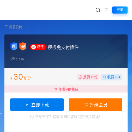
登录
我要投稿
模板兔支付插件
#
精品
2,099
30
点赞 (
12
)
收藏 (0)
¥
积分
年费VIP免费
立即下载
升级会员
下载不了？请联系网站客服提交链接错误！