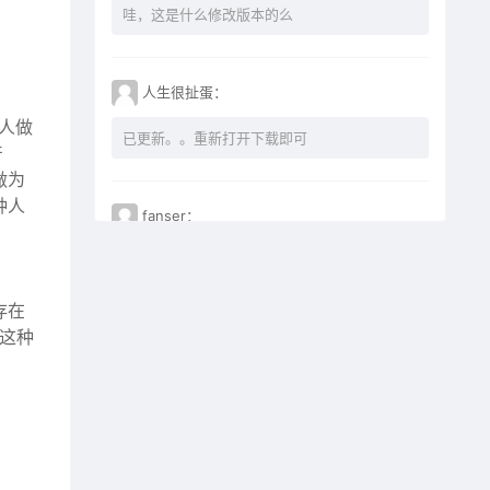
哇，这是什么修改版本的么
人生很扯蛋：
做人做
已更新。。重新打开下载即可
产
做为
种人
fanser：
不能下载了。已失效
存在
。这种