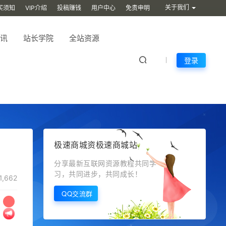
关于我们
买须知
VIP介绍
投稿赚钱
用户中心
免责申明
讯
站长学院
全站资源
登录
极速商城资极速商城站
分享最新互联网资源教程共同学
习，共同进步，共同成长！
1,662
QQ交流群