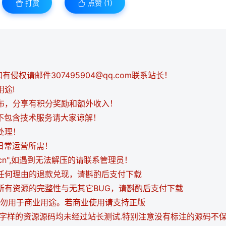
打赏
点赞 (
1
)
侵权请邮件307495904@qq.com联系站长！
用途!
发布，分享有积分奖励和额外收入！
都不包含技术服务请大家谅解！
处理！
日常运营所需！
i.cn",如遇到无法解压的请联系管理员！
持任何理由的退款兑现，请斟酌后支付下载
证所有资源的完整性与无其它BUG，请斟酌后支付下载
，请勿用于商业用途。若商业使用请支持正版
等字样的资源源码均未经过站长测试.特别注意没有标注的源码不