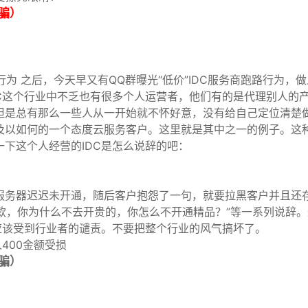
骗）
行为
之后，今天早又有QQ群曝光“低价”IDC服务商跑路行为，
C这个行业中不乏也有很多个人运营者，他们有的是代理别人的
但是总有那么一些人从一开始就不怀好意，没有给自己定位清楚
及以如何的一个态度云服务客户。这里就是其中之一的例子。这
下这个人经营的IDC是怎么说辞的吧：
服务器迟迟未开通，随后客户抱怨了一句，就要拉黑客户并且还
退款，你为什么不去开贵的，你怎么不开通精品？”等一系列说辞
应该受到行业者的谴责。不要把整个行业的风气搞坏了。
400金额受损
骗）