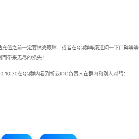
站充值之前一定要擦亮眼睛，或者在QQ群等渠道问一下口碑等等
利而带来无尽的损失！
10-30 10:30在QQ群内看到折云IDC负责人在群内和别人对骂：