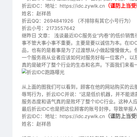
折云IDC：地址：https://idc.zywlk.cn
（谨防上当受
姓名：赵祥邑
折云QQ：2694841926 （不排除有其它小号行为）
折云小号：2173557642
继昨日 文章：
浅谈最近IDC服务业“内卷”的低价销售
事不管大事小事不重要。主要是要以诚信为本。在ID
品，也有的是着事是为了过渡想从小做起慢慢做大。
一个服务商从业者应该如何对服务好每一位客户，以
真的是破坏了整个行业的生态和名声。下面我们来看一
从上面的图我们可以看到，顾客在他的网站购买的云
辱骂行为，折云IDC并说：“这是低价机器，并不能
服务态度和语气真的是败坏了整个IDC行业。这种人
最后折云IDC也是把这位顾客的账号封停，导致举报人
折云IDC：地址：https://idc.zywlk.cn
（谨防上当受
姓名：赵祥邑