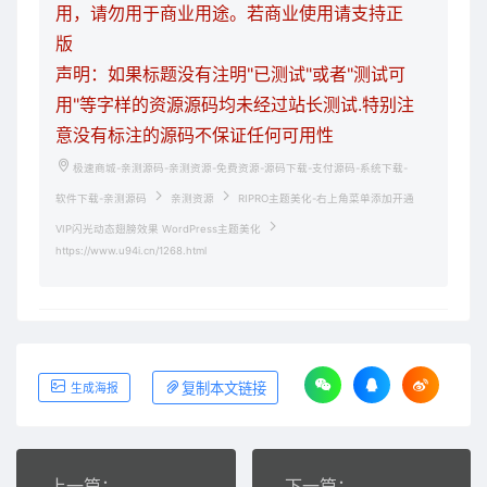
用，请勿用于商业用途。若商业使用请支持正
版
声明：如果标题没有注明"已测试"或者"测试可
用"等字样的资源源码均未经过站长测试.特别注
意没有标注的源码不保证任何可用性
极速商城-亲测源码-亲测资源-免费资源-源码下载-支付源码-系统下载-
软件下载-亲测源码
亲测资源
RIPRO主题美化-右上角菜单添加开通
VIP闪光动态翅膀效果 WordPress主题美化
https://www.u94i.cn/1268.html
复制本文链接
生成海报
上一篇：
下一篇：