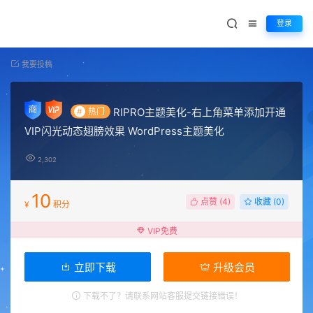
登录
我要投稿
RIPRO主题美化-右上角菜单添加开通
#
热门
VIP闪光动态翅膀效果 WordPress主题美化
2,302
10
点赞 (
4
)
收藏 (0)
¥
积分
VIP免费
立即下载
升级会员
下载不了？请联系网站客服提交链接错误！