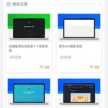
相关文章
完美版带后台简易个人导航系
星宇API图床系统
统
亲测资源
亲测资源
128
128