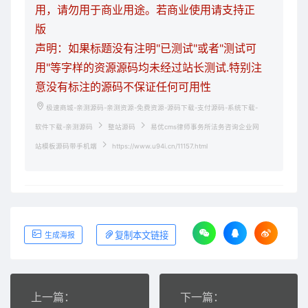
用，请勿用于商业用途。若商业使用请支持正
版
声明：如果标题没有注明"已测试"或者"测试可
用"等字样的资源源码均未经过站长测试.特别注
意没有标注的源码不保证任何可用性
极速商城-亲测源码-亲测资源-免费资源-源码下载-支付源码-系统下载-
软件下载-亲测源码
整站源码
易优cms律师事务所法务咨询企业网
站模板源码带手机端
https://www.u94i.cn/11157.html
复制本文链接
生成海报
上一篇：
下一篇：